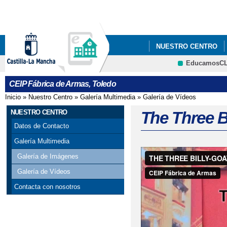
Pa
co
pri
NUESTRO CENTRO
EducamosC
CRFP
CEIP Fábrica de Armas, Toledo
Inicio
»
Nuestro Centro
»
Galería Multimedia
»
Galería de Vídeos
Se encuentra usted aquí
NUESTRO CENTRO
The Three B
Datos de Contacto
Galería Multimedia
Galería de Imágenes
Galería de Vídeos
Contacta con nosotros