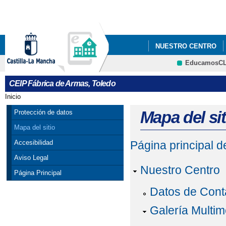
Pa
co
pri
NUESTRO CENTRO
EducamosC
CRFP
CEIP Fábrica de Armas, Toledo
Inicio
Se encuentra usted aquí
Mapa del sit
Protección de datos
Mapa del sitio
Accesibilidad
Página principal 
Aviso Legal
Nuestro Centro
Página Principal
Datos de Cont
Galería Multim